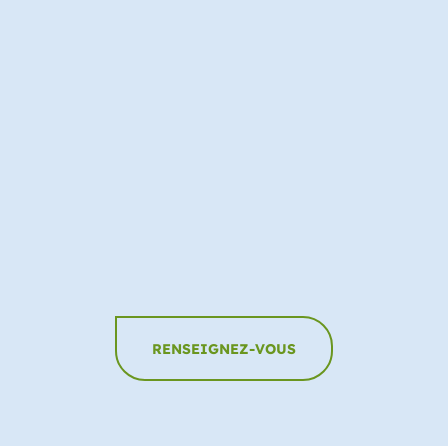
5
Fin des
travaux
Je vous livre la fin de chantier avec un résultat de
qualité.
RENSEIGNEZ-VOUS