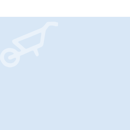
Mes services
Services d’entretien
et création
d’espaces verts
Sur chaque lieu d’intervention, Edossa parc
délivre des conseils judicieux
pour l’entretien, la création ou l’optimisation de
vos aménagements paysagers à Doyet et aux