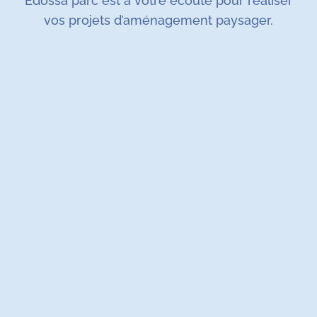
Edossa parc est à votre écoute pour réaliser
vos projets d’aménagement paysager.
1
Prise de rendez-vous
Nous réservons un créneau horaire pour voir
votre projet sur place.
2